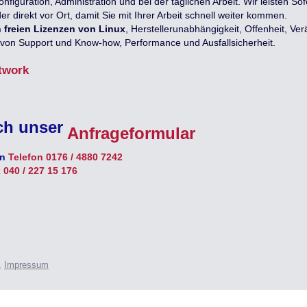
onfiguration, Administration und bei der täglichen Arbeit. Wir leisten Sof
er direkt vor Ort, damit Sie mit Ihrer Arbeit schnell weiter kommen.
 freien Lizenzen von Linux
, Herstellerunabhängigkeit, Offenheit, Ver
t von Support und Know-how, Performance und Ausfallsicherheit.
twork
ch unser
Anfrageformular
an
Telefon 0176 / 4880 7242
 040 / 227 15 176
,
Impressum