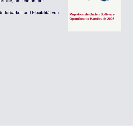
orthilfe, am Telefon, per
änderbarkeit und Flexibilität von
Migrationsleitfaden Software
OpenSource Handbuch 2008