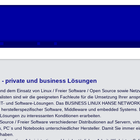
 - private und business Lösungen
und dem Einsatz von Linux / Freier Software / Open Source sowie Netz
ialisten sind wir die geeigneten
Fachleute
für die Umsetzung Ihrer anspr
 IT- und Software-Lösungen. Das BUSINESS LINUX HANSE NETWORK h
it herstellerspezifischer Software, Middleware und embedded Systems
Lösungen zu interessanten Konditionen erarbeiten.
ource / Freier Software verschiedener Distributionen auf Servern, vir
C´s und Notebooks unterschiedlicher Hersteller. Damit Sie immer ein 
 haben.